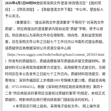
2026年4月5日00时00分
前将采购文件澄清/修改情况在“【我的项
目】→【项目流程】→【答疑澄清文件下载】”中公布，望投标人
予以关注。
（重要提示：“提出采购文件澄清要求”不等同于“对采购文件
质疑”，供应商提出的澄清要求内容如出现“质疑”字眼，将予以退
回。供应商如认为采购文件存在限制性、倾向性、其权益受到损
害，应在采购文件公布之日起七个工作日内以书面形式提出质疑。
请质疑供应商根据深圳公共资源交易中心网
（https://www.szggzy.com/fwdh/fwdhzfcg/bszn1/content_203163.html
）所发布的质疑指引、质疑函模板填写质疑函并提交质疑材料。质
疑材料可以采用现场或邮寄方式提交，采用邮寄方式提交的，交邮
时间应在本公告发布之日起七个工作日内。质疑材料现场提交、邮
寄地址：深圳市福田区上步南路1001号锦峰大厦22楼。质疑咨询电
话：0755-83004312。根据《深圳经济特区政府采购条例》第四十
二条“供应商投诉的事项应当是经过质疑的事项”的规定，未经正式
质疑的，将影响供应商行使向财政部门提起投诉的权利。）
4.本项目实行网上投标，采用电子投标文件。 网上操作咨