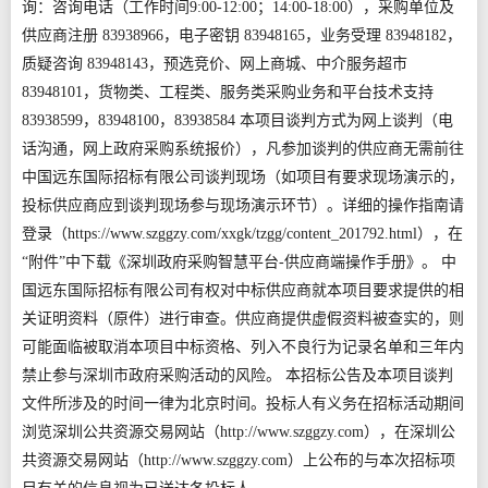
询：咨询电话（工作时间9:00-12:00；14:00-18:00），采购单位及
供应商注册 83938966，电子密钥 83948165，业务受理 83948182，
质疑咨询 83948143，预选竞价、网上商城、中介服务超市
83948101，货物类、工程类、服务类采购业务和平台技术支持
83938599，83948100，83938584 本项目谈判方式为网上谈判（电
话沟通，网上政府采购系统报价），凡参加谈判的供应商无需前往
中国远东国际招标有限公司谈判现场（如项目有要求现场演示的，
投标供应商应到谈判现场参与现场演示环节）。详细的操作指南请
登录（https://www.szggzy.com/xxgk/tzgg/content_201792.html），在
“附件”中下载《深圳政府采购智慧平台-供应商端操作手册》。 中
国远东国际招标有限公司有权对中标供应商就本项目要求提供的相
关证明资料（原件）进行审查。供应商提供虚假资料被查实的，则
可能面临被取消本项目中标资格、列入不良行为记录名单和三年内
禁止参与深圳市政府采购活动的风险。 本招标公告及本项目谈判
文件所涉及的时间一律为北京时间。投标人有义务在招标活动期间
浏览深圳公共资源交易网站（http://www.szggzy.com），在深圳公
共资源交易网站（http://www.szggzy.com）上公布的与本次招标项