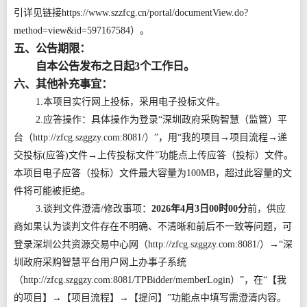
引详见链接https://www.szzfcg.cn/portal/documentView.do?
method=view&id=597167584）。
五、公告期限：
自本公告发布之日起3个工作日。
六、其他补充事宜：
1.本项目实行网上投标，采用电子投标文件。
2.应答操作：具体操作为登录“深圳政府采购智慧（监管）平
台（http://zfcg.szggzy.com:8081/）”，用“我的项目→项目流程→递
交投标(应答)文件→上传投标文件”功能点上传应答（投标）文件。
本项目电子应答（投标）文件最大容量为100MB，超过此容量的文
件将可能被拒绝。
3.谈判文件澄清/修改事项：
2026年4月3日00时00分
前，供应
商如果认为谈判文件存在不明确、不清晰和前后不一致等问题，可
登录深圳公共资源交易中心网（http://zfcg.szggzy.com:8081/）→“深
圳政府采购智慧平台用户网上办事子系统
（http://zfcg.szggzy.com:8081/TPBidder/memberLogin）”，在“【我
的项目】→【项目流程】→【提问】”功能点中填写需澄清内容。