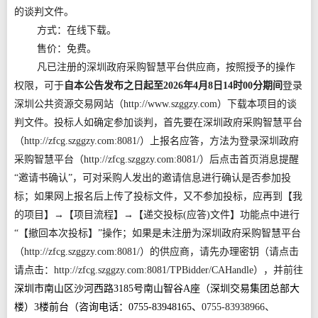
的谈判文件。
方式：在线下载。
售价：免费。
凡已注册的深圳政府采购智慧平台供应商，按照授予的操作
权限，可于
自本公告发布之日起至2026年4月8日14时00分期间
登录
深圳公共资源交易网站（http://www.szggzy.com）下载本项目的谈
判文件。投标人如确定参加谈判，首先要在深圳政府采购智慧平台
（http://zfcg.szggzy.com:8081/）上报名应答，方法为登录深圳政府
采购智慧平台（http://zfcg.szggzy.com:8081/）后点击首页消息提醒
“邀请书确认”，可对采购人发出的邀请信息进行确认是否参加投
标；如果网上报名后上传了投标文件，又不参加投标，应再到【我
的项目】→【项目流程】→【递交投标(应答)文件】功能点中进行
“【撤回本次投标】”操作；如果是未注册为深圳政府采购智慧平台
（http://zfcg.szggzy.com:8081/）的供应商，请先办理密钥（
请点击
请点击：http://zfcg.szggzy.com:8081/TPBidder/CAHandle），并前往
深圳市南山区沙河西路3185号南山智谷A座（深圳交易集团总部大
楼）3楼前台（咨询电话：0755-83948165、
0755-83938966、