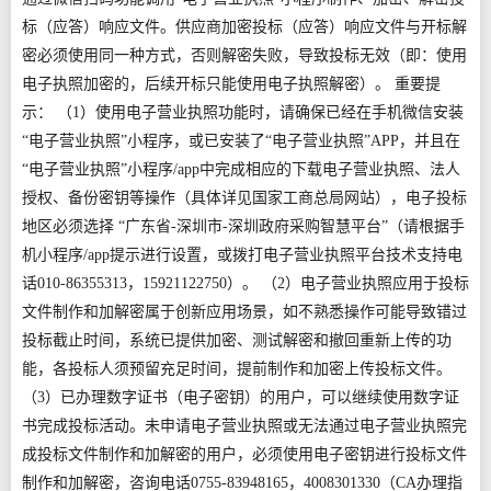
标（应答）响应文件。供应商加密投标（应答）响应文件与开标解
密必须使用同一种方式，否则解密失败，导致投标无效（即：使用
电子执照加密的，后续开标只能使用电子执照解密）。 重要提
示： （1）使用电子营业执照功能时，请确保已经在手机微信安装
“电子营业执照”小程序，或已安装了“电子营业执照”APP，并且在
“电子营业执照”小程序/app中完成相应的下载电子营业执照、法人
授权、备份密钥等操作（具体详见国家工商总局网站），电子投标
地区必须选择 “广东省-深圳市-深圳政府采购智慧平台”（请根据手
机小程序/app提示进行设置，或拨打电子营业执照平台技术支持电
话010-86355313，15921122750）。 （2）电子营业执照应用于投标
文件制作和加解密属于创新应用场景，如不熟悉操作可能导致错过
投标截止时间，系统已提供加密、测试解密和撤回重新上传的功
能，各投标人须预留充足时间，提前制作和加密上传投标文件。
（3）已办理数字证书（电子密钥）的用户，可以继续使用数字证
书完成投标活动。未申请电子营业执照或无法通过电子营业执照完
成投标文件制作和加解密的用户，必须使用电子密钥进行投标文件
制作和加解密，咨询电话0755-83948165，4008301330（CA办理指