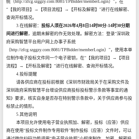
统（http://zfcg.szggzy.com:8081/TPBidder/memberLogin）”，在
“【我的项目】→【项目流程】→【开标及解密】”进行在线解密、
查询开标情况。
3.在线解密：
投标人须在2026年4月8日14时00分-14时30分期
间进行解密
，逾期未解密的作无效处理。解密方法：登录“深圳政
府采购智慧平台用户网上办事子系统
（http://zfcg.szggzy.com:8081/TPBidder/memberLogin）”，使用本单
位制作电子投标文件同一个电子密钥，在“【我的项目】→【项目
流程】→【开标及解密】”进行在线解密、查询开标情况。
4.投标提醒
请各供应商在投标前根据《深圳市财政局关于在采购文件及
深圳政府采购智慧平台增设供应商投标投标警示条款等事宜的通
知》要求，核实自身是否存在特别警示条款中，关于供应商参与投
标禁止的情形。
5.其他说明
本项目允许使用电子营业执照加、解密，投标（应答）供应
商在使用“投标文件制作专用软件”制作投标（应答）文件时，可以
通过微信扫码功能调用“电子营业执照”小程序制作、加密、解密投