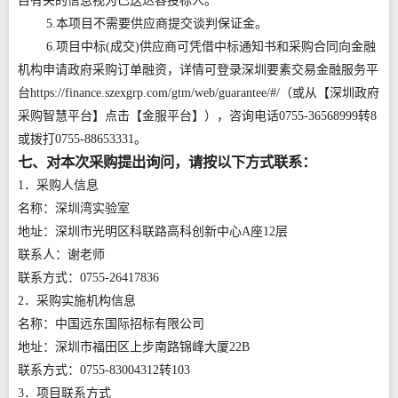
目有关的信息视为已送达各投标人。
5.本项目不需要供应商提交谈判保证金。
6.项目中标(成交)供应商可凭借中标通知书和采购合同向金融
机构申请政府采购订单融资，详情可登录深圳要素交易金融服务平
台https://finance.szexgrp.com/gtm/web/guarantee/#/（或从【深圳政府
采购智慧平台】点击【金服平台】），咨询电话0755-36568999转8
或拨打0755-88653331。
七、对本次采购提出询问，请按以下方式联系：
1．采购人信息
名称：深圳湾实验室
地址：深圳市光明区科联路高科创新中心A座12层
联系人：谢老师
联系方式：0755-26417836
2．采购实施机构信息
名称：中国远东国际招标有限公司
地址：深圳市福田区上步南路锦峰大厦22B
联系方式：0755-83004312转103
3．项目联系方式