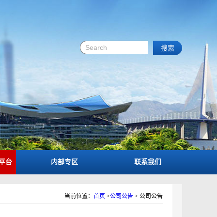
平台
内部专区
联系我们
当前位置：
首页
>
公司公告
>
公司公告