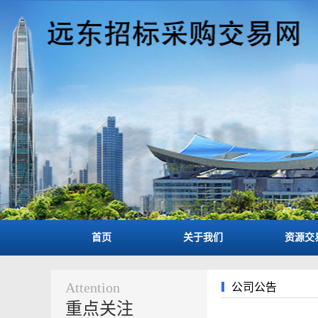
首页
关于我们
资源交
Attention
公司公告
重点关注